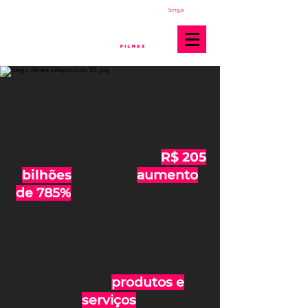
Vamos desenvolver
o seu infoproduto?
O movimento do mercado
digital em 2024 foi de
R$ 205
bilhões
,
com um
aumento
de 785%
no comércio online.
A grande maioria dos
profissionais de marketing
digital afirma que o vídeo é a
forma mais efetiva para
comunicar
produtos e
serviços
.