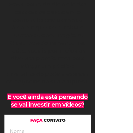
Fazer parte do dia a dia das
pessoas se destacando
como referência em sua
área é o que determina o
sucesso do seu negócio.
O seu posicionamento nas
redes sociais por meio das
diversas plataformas para
atingir um público
diversificado pode alavancar
os negócios da sua empresa.
E você ainda está pensando
se vai investir em vídeos?
FAÇA
CONTATO
Nome